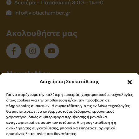
Δευτέρα – Παρασκευή 8:00 – 14:00
info@viotiachamber.gr
Ακολουθήστε μας
Νewsletter
Διαχείριση Συγκατάθεσης
Εγγραφείτε στο newsletter μας για να
Για να παρέχουμε την καλύτερη εμπειρία, χρησιμοποιούμε τεχνολογίες
ενημερώνεστε πρώτοι για όλα τα νέα μας!
όπως cookies για την αποθήκευση ή/και την πρόσβαση σε
πληροφορίες συσκευών. Η συγκατάθεση για τις εν λόγω τεχνολογίες
θα μας επιτρέψει να επεξεργαστούμε δεδομένα προσωπικού
χαρακτήρα, όπως συμπεριφορά περιήγησης ή μοναδικά
Εγγραφή
αναγνωριστικά σε αυτόν τον ιστότοπο. Η μη συγκατάθεση ή η
ανάκληση της συγκατάθεσης, μπορεί να επηρεάσει αρνητικά
ορισμένες λειτουργίες και δυνατότητες.