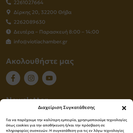
2261027664
Δίρκης 20, 32200 Θήβα
2262089630
Δευτέρα – Παρασκευή 8:00 – 14:00
info@viotiachamber.gr
Ακολουθήστε μας
Νewsletter
Διαχείριση Συγκατάθεσης
Εγγραφείτε στο newsletter μας για να
Για να παρέχουμε την καλύτερη εμπειρία, χρησιμοποιούμε τεχνολογίες
ενημερώνεστε πρώτοι για όλα τα νέα μας!
όπως cookies για την αποθήκευση ή/και την πρόσβαση σε
πληροφορίες συσκευών. Η συγκατάθεση για τις εν λόγω τεχνολογίες