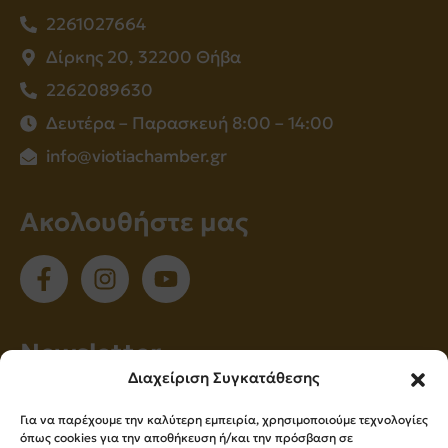
2261027664
Δίρκης 20, 32200 Θήβα
2262089630
Δευτέρα – Παρασκευή 8:00 – 14:00
info@viotiachamber.gr
Ακολουθήστε μας
Νewsletter
Διαχείριση Συγκατάθεσης
Εγγραφείτε στο newsletter μας για να
Για να παρέχουμε την καλύτερη εμπειρία, χρησιμοποιούμε τεχνολογίες
ενημερώνεστε πρώτοι για όλα τα νέα μας!
όπως cookies για την αποθήκευση ή/και την πρόσβαση σε